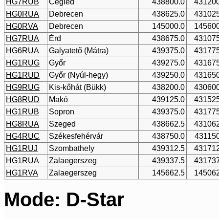
HG7RUB
Cegléd
438800.0
431200
HG0RUA
Debrecen
438625.0
431025
HG0RVA
Debrecen
145000.0
145600
HG7RUA
Érd
438675.0
431075
HG6RUA
Galyatető (Mátra)
439375.0
431775
HG1RUG
Győr
439275.0
431675
HG1RUD
Győr (Nyúl-hegy)
439250.0
431650
HG9RUG
Kis-kőhát (Bükk)
438200.0
430600
HG8RUD
Makó
439125.0
431525
HG1RUB
Sopron
439375.0
431775
HG8RUA
Szeged
438662.5
431062
HG4RUC
Székesfehérvár
438750.0
431150
HG1RUJ
Szombathely
439312.5
431712
HG1RUA
Zalaegerszeg
439337.5
431737
HG1RVA
Zalaegerszeg
145662.5
145062
Mode: D-Star