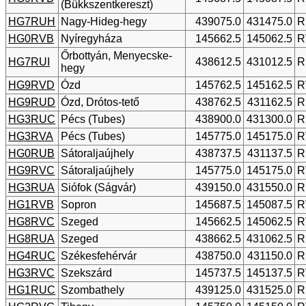
(Bükkszentkereszt)
HG7RUH
Nagy-Hideg-hegy
439075.0
431475.0
R
HG0RVB
Nyíregyháza
145662.5
145062.5
R
Őrbottyán, Menyecske-
HG7RUI
438612.5
431012.5
R
hegy
HG9RVD
Ózd
145762.5
145162.5
R
HG9RUD
Ózd, Drótos-tető
438762.5
431162.5
R
HG3RUC
Pécs (Tubes)
438900.0
431300.0
R
HG3RVA
Pécs (Tubes)
145775.0
145175.0
R
HG0RUB
Sátoraljaújhely
438737.5
431137.5
R
HG9RVC
Sátoraljaújhely
145775.0
145175.0
R
HG3RUA
Siófok (Ságvár)
439150.0
431550.0
R
HG1RVB
Sopron
145687.5
145087.5
R
HG8RVC
Szeged
145662.5
145062.5
R
HG8RUA
Szeged
438662.5
431062.5
R
HG4RUC
Székesfehérvár
438750.0
431150.0
R
HG3RVC
Szekszárd
145737.5
145137.5
R
HG1RUC
Szombathely
439125.0
431525.0
R