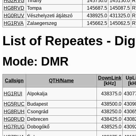
HG2RVG
Tihany
145750.0
145150.0
R
HG8RVD
Tompa
145687.5
145087.5
R
HG0RUV
Vészhelyzeti átjátszó
438925.0
431325.0
R
HG1RVA
Zalaegerszeg
145662.5
145062.5
R
List of Repeates - Di
Mode: DMR
DownLink
UpL
Callsign
QTH/Name
[kHz]
[kH
HG1RUI
Alpokalja
438375.0
4307
HG5RUC
Budapest
438500.0
4309
HG8RUH
Csongrád
438250.0
4306
HG0RUD
Debrecen
438425.0
4308
HG7RUG
Dobogókő
438525.0
4309