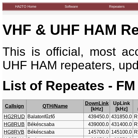
HA2TO Home
Software
Repeaters
VHF & UHF HAM Rep
This is official, most a
UHF HAM repeaters, upd
List of Repeates - FM
DownLink
UpLink
Callsign
QTH/Name
[kHz]
[kHz]
HG2RUD
Balatonfűzfő
439450.0
431850.0
R
HG8RUB
Békéscsaba
439000.0
431400.0
R
HG8RVB
Békéscsaba
145700.0
145100.0
R