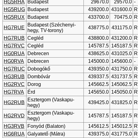
HG5RHA
Budapest
29670.0
29570.0
-
HG5RUG
Budapest
439200.0
431600.0
R
HG5RUX
Budapest
433700.0
70475.0
R
Budapest (Széchenyi-
HG7RUE
438775.0
431175.0
R
hegy, TV-torony)
HG7RUB
Cegléd
438800.0
431200.0
R
HG7RVC
Cegléd
145787.5
145187.5
R
HG0RUA
Debrecen
438625.0
431025.0
R
HG0RVA
Debrecen
145000.0
145600.0
-
HG7RUC
Dobogókő
439350.0
431750.0
R
HG3RUB
Dombóvár
439337.5
431737.5
R
HG2RVC
Dorog
145662.5
145062.5
R
HG7RVA
Érd
145650.0
145050.0
R
Esztergom (Vaskapu-
HG2RUB
439425.0
431825.0
R
hegy)
Esztergom (Vaskapu-
HG2RVD
145787.5
145187.5
R
hegy)
HG3RVB
Fonyód (Balaton)
145612.5
145012.5
R
HG6RUA
Galyatető (Mátra)
439375.0
431775.0
R