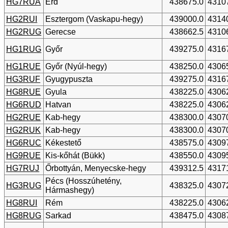
HG7RUA
Érd
438675.0
4310
HG2RUI
Esztergom (Vaskapu-hegy)
439000.0
4314
HG2RUG
Gerecse
438662.5
4310
HG1RUG
Győr
439275.0
4316
HG1RUE
Győr (Nyúl-hegy)
438250.0
4306
HG3RUF
Gyugypuszta
439275.0
4316
HG8RUE
Gyula
438225.0
4306
HG6RUD
Hatvan
438225.0
4306
HG2RUE
Kab-hegy
438300.0
4307
HG2RUK
Kab-hegy
438300.0
4307
HG6RUC
Kékestető
438575.0
4309
HG9RUE
Kis-kőhát (Bükk)
438550.0
4309
HG7RUJ
Őrbottyán, Menyecske-hegy
439312.5
4317
Pécs (Hosszúhetény,
HG3RUG
438325.0
4307
Hármashegy)
HG8RUI
Rém
438225.0
4306
HG8RUG
Sarkad
438475.0
4308