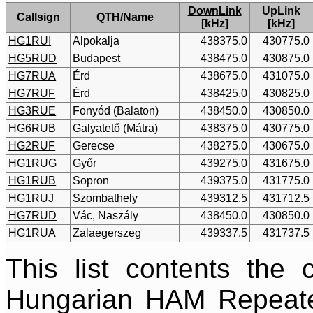
DownLink
UpLink
Callsign
QTH/Name
[kHz]
[kHz]
HG1RUI
Alpokalja
438375.0
430775.0
HG5RUD
Budapest
438475.0
430875.0
HG7RUA
Érd
438675.0
431075.0
HG7RUF
Érd
438425.0
430825.0
HG3RUE
Fonyód (Balaton)
438450.0
430850.0
HG6RUB
Galyatető (Mátra)
438375.0
430775.0
HG2RUF
Gerecse
438275.0
430675.0
HG1RUG
Győr
439275.0
431675.0
HG1RUB
Sopron
439375.0
431775.0
HG1RUJ
Szombathely
439312.5
431712.5
HG7RUD
Vác, Naszály
438450.0
430850.0
HG1RUA
Zalaegerszeg
439337.5
431737.5
This list contents the 
Hungarian HAM Repeat