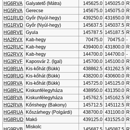
HG6RVA
Galyatető (Mátra)
145625.0
145025.0
R
HG5RVA
Gerecse
145675.0
145075.0
R
HG1RUD
Győr (Nyúl-hegy)
439250.0
431650.0
R
HG1RVD
Győr (Nyúl-hegy)
145637.5
145037.5
R
HG8RVE
Gyula
145787.5
145187.5
R
HA2RVX
Kab-hegy
70475.0
70475.0
-
HG2RUC
Kab-hegy
439400.0
431800.0
R
HG2RVX
Kab-hegy
144700.0
144700.0
-
HG3RVF
Kaposvár 2. (Igal)
145700.0
145100.0
R
HG9RUA
Kis-kőhát (Bükk)
438862.5
431262.5
R
HG9RUG
Kis-kőhát (Bükk)
438200.0
430600.0
R
HG9RVA
Kis-kőhát (Bükk)
145725.0
145125.0
R
HG8RUC
Kiskunfélegyháza
438950.0
431350.0
R
HG8RVA
Kiskunfélegyháza
145762.5
145162.5
R
HG2RVA
Kőrishegy (Bakony)
145712.5
145112.5
R
HG4RUA
Kőszárhegy (Polgárdi)
438700.0
431100.0
R
HG8RUD
Makó
439125.0
431525.0
R
Miskolc
HG9RVB
145687.5
145087.5
R