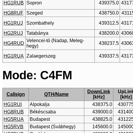
HG1RUB
Sopron
439375.0
4317
HG8RUF
Szeged
438750.0
4311
HG1RUJ
Szombathely
439312.5
4317
HG2RUJ
Tatabánya
438200.0
4306
Velencei-tó (Nadap, Meleg-
HG4RUD
438237.5
4306
hegy)
HG1RUA
Zalaegerszeg
439337.5
4317
Mode: C4FM
DownLink
UpLin
Callsign
QTH/Name
[kHz]
[kHz]
HG1RUI
Alpokalja
438375.0
430775
HG8RUB
Békéscsaba
439000.0
431400
HG5RUA
Budapest
438825.0
431225
HG5RVB
Budapest (Svábhegy)
145600.0
145000