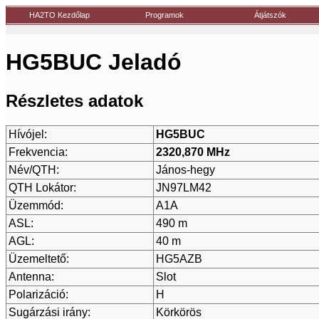
HA2TO Kezdőlap
Programok
Átjátszók
HG5BUC Jeladó
Részletes adatok
Hívójel:
HG5BUC
Frekvencia:
2320,870 MHz
Név/QTH:
János-hegy
QTH Lokátor:
JN97LM42
Üzemmód:
A1A
ASL:
490 m
AGL:
40 m
Üzemeltető:
HG5AZB
Antenna:
Slot
Polarizáció:
H
Sugárzási irány:
Körkörös